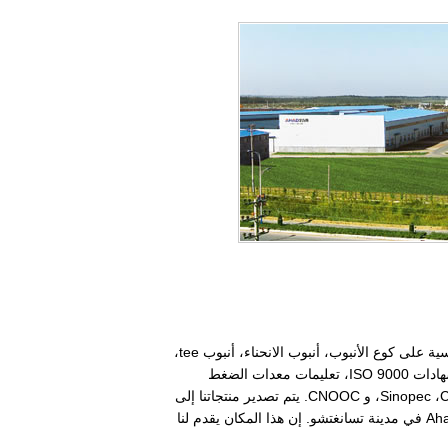
تأسست في عام 2006، Ahad واحد من الصانعين والموردين التي تتطور تطورا سريعا للأنابيب الصناعية في الصين. منتجاتنا الرئيسية على كوع الأنبوب، أنبوب الانحناء، أنبوب tee،
ات الضغط
،
Sinopec
، و CNOOC. يتم تصدير منتجاتنا إلى
أكثر من 36 دولة مثل إيطاليا، ألمانيا، أسبانيا، فرنسا، روسيا، الولايات المتحدة الأمريكية، البرازيل، إيران، الهند، إلخ. تقع شركة Ahad في مدينة تسانغتشو. إن هذا المكان يقدم لنا