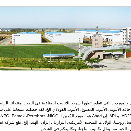
بة، الأنبوب المصوغ، الأنبوب الفولاذي الخ. لقد حصلت منتجاتنا على شهادات ISO 9000، تعليمات معد
AD20
، و API. إن Ahad هو المورد المُعين لـ
NIGC
،
Petrobras
،
Pemex
،
CNPC
، الجو، مما يقلل تكاليف إنتاجنا، وتكاليفكم في الشحن.