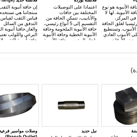
فة الأنبوبة هو نوع
اعتمادا على التوصيلات
إن حافة أنبوبة الثق
 الأنبوبة. لها لا
المختلفة بين حافات
منتجاتنا هي تستخدم 
في المركز،
والأنابيب، تتمكن الحافة من
قياس الثقب لقياس 
يسيا لغلق الحافة
التقسيم إلى 5 أنواع رئيسي،
التدفق من السائل
لأنبوب. وتستطيع
حافة الأنبوبة الملحومة وحافة
والغاز.حافتا أنبوبة ا
ى الأنبوب العادي
الأنبوبة الخطية وحافة الأنبوبة
البرغي واللولب تعتبر
بعض الأوقات.
بلحام المقبس وحافة الأنبوبة
حافة أنبوبة الثقب ل
باللوحة المفكوكة وحافة
مع لوحة الثقب.
الأنبوبة الملحومة الانزلاقية.
ة)
نة
نبل حديد
وصلات مواسير فرعية
(Branch Outlet)