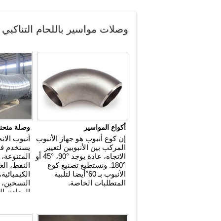
وصلات مواسير باللحام التناكبي
أكواع المواسير
وصلة منحني
إن كوع أنبوب هو جهاز الأنبوب
أنبوب الانح
المركب بين الأنبوبين لتغيير
يستخدم في
الاتجاه، عادة يوجد
90°
،
45°
أو
المتنوعة، 
180°
. ونستطيع تصنيع كوع
النفط، الغ
الأنبوب بـ 60°أيضا لتلبية
الكيميائية
المتطلبات الخاصة.
التسخين، ت
المعادن ال