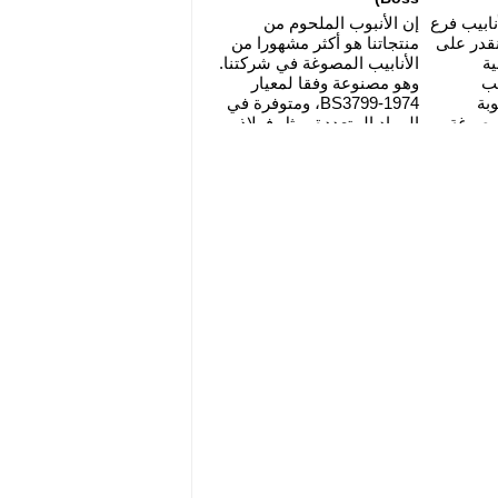
لأنابيب فرع
إن الأنبوب الملحوم من
قدر على
منتجاتنا هو أكثر مشهورا من
ية
الأنابيب المصوغة في شركتنا.
يب
وهو مصنوعة وفقا لمعيار
وبة
BS3799-1974، ومتوفرة في
لمصوغة،
المواد المتعددة، مثل فولاذ
أنبوب
الكربون، الخليط المعدني،
الفولاذ المقاوم للصدأ وأكثر.