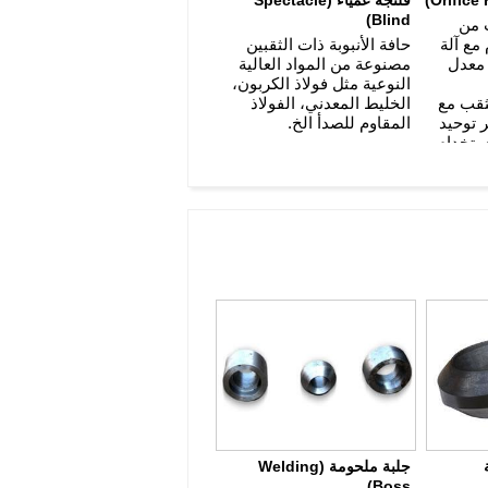
Blind)
ب من
مع آلة
حافة الأنبوبة ذات الثقبين
معدل
مصنوعة من المواد العالية
النوعية مثل فولاذ الكربون،
لثقب مع
الخليط المعدني، الفولاذ
 توحيد
المقاوم للصدأ الخ.
استخدام
جلبة ملحومة (Welding
Boss)