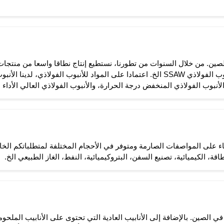
الصين. من خلال السنوات من تطورنا، نستطيع إنتاج نطاقا واسعا من منتجات ا
غير الملحوم، الأنبوب الفولاذي ERW، الأنبوب الفولاذي SSAW الخ. اعتمادا على المواد للأنبوب
لأنبوب الفولاذي المنخفض درجة الحرارة، والأنبوب الفولاذي العالي الأداء ا
لعالية لـ Ahad هو مصنوع بناء على المواصفات الصارمة ومتوفر في الأحجام المختلفة لمتطل
ة، الكيميائية، تصنيع السفن، البتروكيميائية، النفط، الغاز الطبيعي الخ.
لأنابيب في الصين. بالإضافة إلى الأنابيب العادية التي تحتوى على الأنابيب الملحو