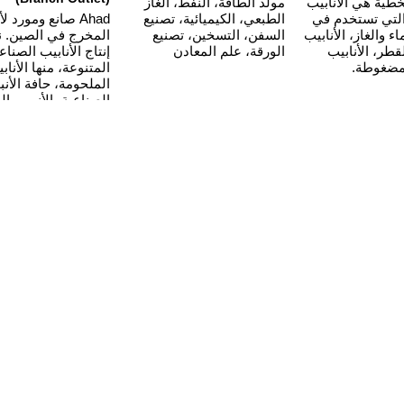
لخطية هي الأنابيب
مولد الطاقة، النفط، الغاز
لتي تستخدم في
الطبعي، الكيميائية، تصنيع
Ahad صانع ومورد 
اء والغاز، الأنابيب
السفن، التسخين، تصنيع
المخرج في الصين. ن
قطر، الأنابيب
الورقة، علم المعادن
إنتاج الأنابيب الصناع
لمضغوطة.
المتنوعة، منها الأناب
الملحومة، حافة الأنب
الصناعية، الأنبوب ا
الأنبوب الفولاذي، ال
بالدقة العالية الخ.