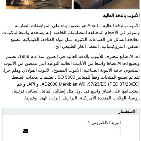
الأنبوب بالدقة العالية
الأنبوب بالدقة العالية لـ Ahad هو مصنوع بناء على المواصفات الصارمة
ومتوفر في الأحجام المختلفة لمتطلباتكم الخاصة. إنه يستخدم واسعا لمكونات
معالجة السائل في الصناعات الكثيرة، مثل مولد الطاقة، الكيميائية، تصنيع
السفن، البتروكيميائية، النفط، الغاز الطبيعي الخ.
Ahad صانع محترف للأنبوب بالدقة العالية في الصين. منذ عام 1989، تصمم
وتصنع Ahad نطاقا واسعا من الأنابيب العالية النوعية التي تتمضن من الأنبوب
الملحوم، حافة الأنبوبة الصناعية، الأنبوب المصوغ، الأنبوب الفولاذي وهلم جرا.
لقد تم تصنيع المنتجات وفقاً للمعايير ISO 9000، تعليمات معدات الضغط
97/23/EC (PED 97/23/EC)
،
AD2000 Merkblatt W0
، و API، و يتم
إستخدامها على نطاق واسع في دول مثل إيطاليا، ألمانيا، أسبانيا، فرنسا،
روسيا، الولايات المتحدة الأمريكية، البرازيل، إيران، الهند، وغيرها.
الاستفسار