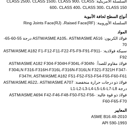
السلسلة الأمريكية: CLASS 2500، CLASS 1500، CLASS 900، CLASS
600، CLASS 400، CLASS 300، CLASS 150
أنواع السطح لحافة الأنبوبة
السلسلة الأوروبية:
Raised Face(RF)
،
Ring Joints Face(RJ)
المواد
فولاذ الكربون: ASTM/ASME A105، ASTM/ASME A516 درجة 55-60-65-
70
سبيكة فولاذية: ASTM/ASME A182 F1-F12-F11-F22-F5-F9-F91-F911-
F92
فولاذ مقاوم للصدأ: ASTM/ASME A182 F304-F304H-F304L-F304N-
F304LN F316-F316H-F316L-F316N-F316LN F321-F321H F347-
F347H, ASTM/ASME A182 F51-F52-F53-F54-F55-F60-F61
فولاذ ذو درجات حرارة منخفضة: ASTM/ASME A522، ASTM/ASME A707
درجة L1-L2-L3-L4-L5-L6-L7-L8
فولاذ ذو قوة عالية: ASTM/ASME A694 F42-F46-F48-F50-F52-F56-
F60-F65-F70
المعايير
ASME B16.48-2010
API 590-1993