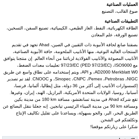
العمليات الصناعية
صوغ القالب، التصنيع
التطبيقات الصناعية
الطاقة الكهربائية، النفط، الغاز الطبعي، الكيميائية، تصنيع السفن، التسخين،
تصنيع الورقة، علم المعادن
بصفتنا صانع لحافة الأنبوبة ذات الثقبين في الصين، Ahad تجهد في تقديم
المنتجات العالية النوعية، منها الأنابيب الملحومة، حافة الأنبوبة الصناعية،
الأنابيب المصوغة والأنابيب الفولاذية لزبائننا من أنحاء العالم. إن منتجنا يتوافق
مع
ISO9000
،
97/23/EC (PED 97/23/EC)
تعليمات معدات الضغط،
AD2000 Merkblatt W0
، و API، ويتم إستخدامه على نطاق واسع عن طريق
NIGC
،
Petrobras
،
Pemex
،
CNPC
،
Sinopec
، و CNOOC. لقد تم تصدير
إكسسوارات الأنابيب إلى أكثر من 36 دولة، مثل إيطاليا، ألمانيا، فرنسا،
أسبانيا، روسيا، الولايات المتحدة الأمريكية، البرازيل، الهند، إيران، وغيرها.
تقع شركة Ahad في مدينة تسانغتشو، مسافة
180 km
من مدينة بكين
ومسافة
90 km
من مدينة الميناء الرئيسي تيانجين. إنه جعلنا ننقل البضائع عن
الطريق البحر، البر، والجو بسهولة، ويساعدنا على تقليل تكاليف الإنتاج
وتكلفتكم في الشحن.
شكرا على زيارتكم موقعنا!