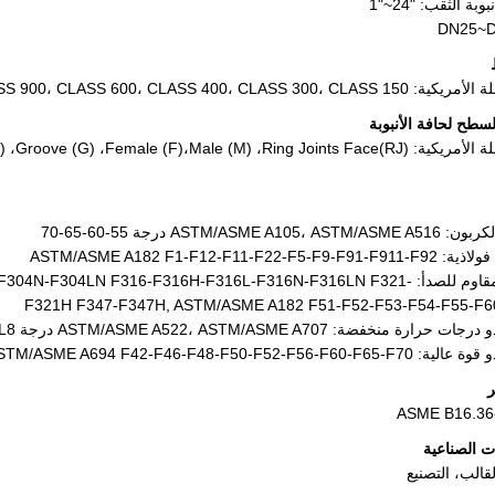
نبوبة الثقب:
1"~24"
DN25~
CLASS 2500، CLASS 1500، CLASS 900، CLASS 600، CLASS 400، CLASS 30
لسطح لحافة الأنبوبة
ة الأمريكية:
Ring Joints Face(RJ)
،
Male (M)
،
Female (F)
،
Groove (G)
،
)
ASTM/ASME A105، AS درجة 55-60-65-70
ASTM/ASME A182 F1-F12-F11-F22-F5-F9-F
فولاذ مقاوم للصدأ: 304LN F316-F316H-F316L-F316N-F316LN F321
F321H F347-F347H, ASTM/ASME A182 F51-F52-F53-F54-F55-F6
ارة منخفضة: ASTM/ASME A522، ASTM/ASME A707 درجة L1-L2-L3-L4-L5-L6-L7-L8
ASTM/ASME A694 F42-F46-F48-F50-F52-F56-F60-F65-
ر
ASME B16.36
ت الصناعية
قالب، التصنيع