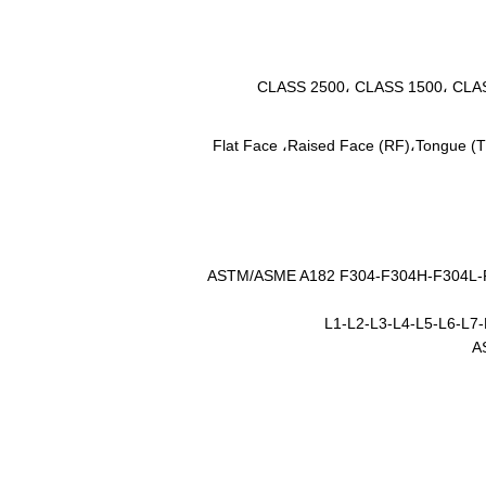
Flat Face
،
Raised Face (RF)
،
Tongue (T
ASTM/ASME A182 F304-F304H-F304L-F304N-F-