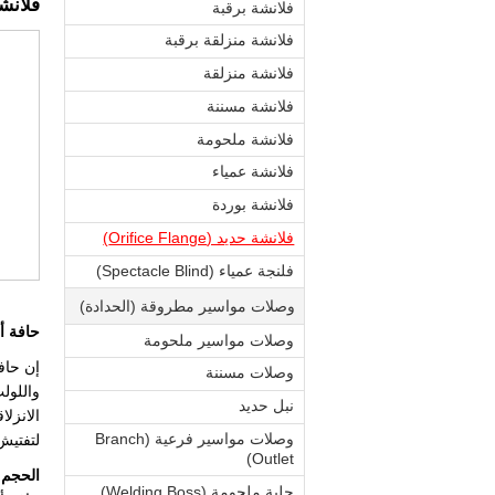
فلانشة حديد
فلانشة برقبة
فلانشة منزلقة برقبة
فلانشة منزلقة
فلانشة مسننة
فلانشة ملحومة
فلانشة عمياء
فلانشة بوردة
فلانشة حديد (Orifice Flange)
فلنجة عمياء (Spectacle Blind)
وصلات مواسير مطروقة (الحدادة)
حافة أن
وصلات مواسير ملحومة
إن حاف
وصلات مسننة
واللولب
نبل حديد
الانزل
وصلات مواسير فرعية (Branch
لتفتيش
Outlet)
الحجم
جلبة ملحومة (Welding Boss)