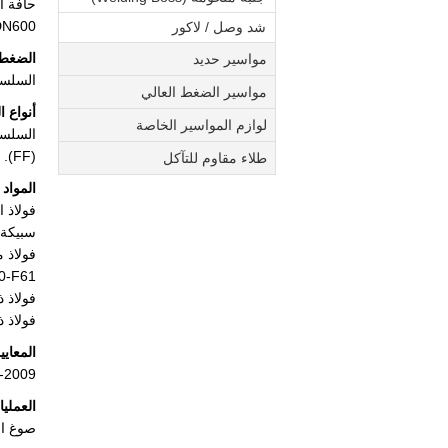
حافة أ
DN600
شد وصل / لاكور
الضغط
مواسير حديد
السلسلة الأمريكية: 0، CLASS 150
مواسير الضغط العالي
أنواع ا
لوازم المواسير الخاصة
السلسل
.
(FF)
طلاء مقاوم للتآكل
المواد
فولاذ الكربون: TM/ASME A516
سبيكة فولاذية: 91-F911-F92
0-F61
فولاذ ذو درجات حر
فولاذ ذو قوة عالية: F70
المعايي
-2009
العمليا
صوغ ال