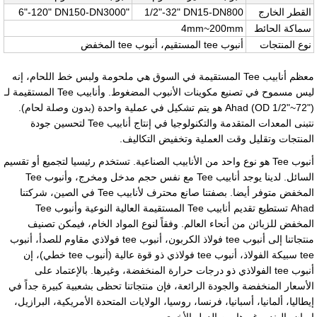
القطر الخارج
1/2"-32" DN15-DN800
6"-120" DN150-DN3000"
سماكة الحائط
4mm~200mm
نوع المنتجات
أنبوب tee المستقيم، أنبوب tee المخفض
معظم أنابيب Tee المستقيمة في السوق هي ملحومة ولبس خط اللحام، إنه
ليس مسموح في تصنيع مكوينات الأنبوب المضغوط. وأنابيب Tee المستقيمة لـ
Ahad (OD 1/2"~72")
هو يتم تشكيل في عملية واحدة (بدون وصلة لحام).
نتبنى المعدات المتقدمة والتكنولوجيا في إنتاج أنابيب Tee لتحسين جودة
المنتجات وتقليل وقت العملية وتخفيض التكاليف.
أنبوب Tee هو نوع واحد من الأنابيب الصناعية. تستخدم رئيسيا لتجميع أو تقسيم
السائل. لدينا يوجد أنابيب Tee مع نفس حجم مدخل ومخرج، وأنبوب Tee
المخفض متوفر أيضا. بصفتنا صانع محترف لأنابيب Tee في الصين، شركتنا
Ahad تستطيع تقديم أنابيب Tee المستقيمة العالية النوعية وأنبوب Tee
المخفض للزبائن من أنحاء العالم. وفقاً لنوع المواد الخام، فيمكن تصنيف
منتجاتنا إلى أنبوب tee فولاذ الكربون، أنبوب tee فولاذي مقاوم للصدأ، أنبوب
tee سبيكة الفولاذ، أنبوب tee فولاذي ذو قوة عالية (أنبوب tee خطي)، إن
أنبوب tee الفولاذي ذو درجات حرارة المنخفضة، وغيرها. بالإعتماد على
الأسعار المنخفضة والجودة الرائعة، فإن منتجاتنا تحظى بشعبية كبيرة جداً في
إيطاليا، ألمانيا، أسبانيا، فرنسا، روسيا، الولايات المتحدة الأمريكية، البرازيل،