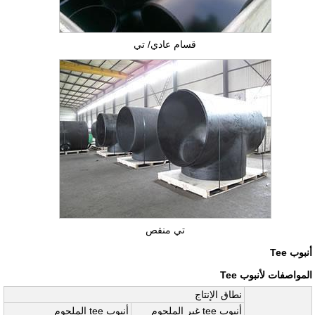
قسام عادي/ تي
تي منقص
أنبوب Tee
المواصفات لأنبوب Tee
نطاق الإنتاج
أنبوب tee غير الملحوم
أنبوب tee الملحوم