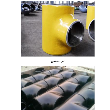
تي منقص