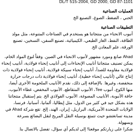
DL/T 515-2004, GD 2000, GD 87-1101
العمليات الصناعية
الحني ، الضغط، الصوغ، التصنيع الخ
التطبيقات الصناعية
أنبوب الانحناء من منتجاتنا هو يستخدم في الصناعات المتنوعة، مثل مولد
الطاقة، النفط، الغاز الطبعي، الكيميائية، تصنيع السفن، التسخين، تصنيع
الورقة، علم المعادن الخ.
Ahad صانع ومورد مشهور لأنبوب الانحناء في الصين. وفقاً لنوع المواد الخام،
يمكن تصنيف منتجاتنا أنابيب الإنحناءات إلى أنابيب إنحناء فولاذية، أنابيب إنحناء
فولاذية مقاومة للصدأ، أنابيب إنحناء سبيكة فولاذية، أنابيب إنحناء فولاذية ذات
إنتاج عالي (أنابيب إنحناء خطية)، أنابيب إنحناء فولاذية ذات درجات حرارة
منخفضة، وغيرها. بالإضافة إلى ذلك، نقدم الأنابيب الملحومة الأخرى أيضا،
منها الكوع، أنبوب Tee، الأنبوب المتقاطع، الأنبوب المخفض، غطاء الأنبوب،
حافة الأنبوبة، الأنابيب المصوغة، الأنبوب الفولاذي الخ. يتم إستقبال منتجاتنا
هذه بشكل جيد في كثير من الدول، مثل إيطاليا، ألمانيا، أسبانيا، فرنسا،
الولايات المتحدة الأمريكية، البرازيل، إيران، الهند، إلخ. تقع شركة Ahad في
مدينة تسانغتشو حيث تتمتع بوسيلة النقل المريح لنقل البضائع بسرعة
وبسهولة.
شكرا على زيارتكم موقعنا! إلى لديكم أي سؤال، تفضل بالاتصال بنا.